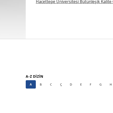
Hacettepe Üniversitesi Bütünleşik Kalite G
A-Z DİZİN
A
B
C
Ç
D
E
F
G
H