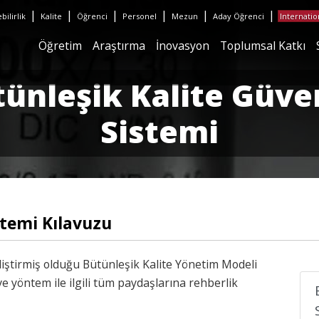
|
|
|
|
|
|
ilirlik
Kalite
Öğrenci
Personel
Mezun
Aday Öğrenci
Internatio
Öğretim
Araştırma
İnovasyon
Toplumsal Katkı
tünleşik Kalite Güve
Sistemi
stemi Kılavuzu
liştirmiş olduğu Bütünleşik Kalite Yönetim Modeli
ve yöntem ile ilgili tüm paydaşlarına rehberlik