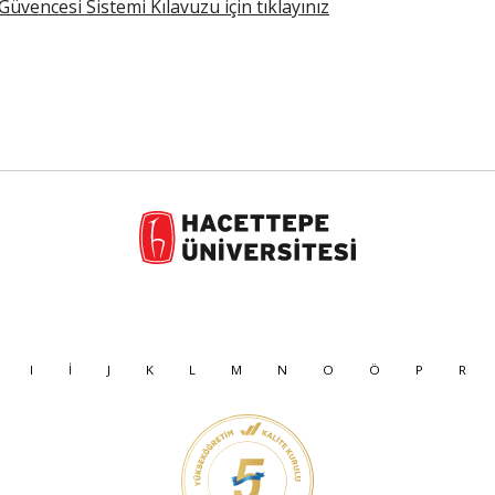
üvencesi Sistemi Kılavuzu için tıklayınız
I
İ
J
K
L
M
N
O
Ö
P
R