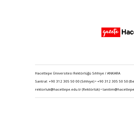
Hacettepe Üniversitesi Rektörlüğü Sıhhiye / ANKARA
Santral: +90 312 305 50 00 (Sıhhiye) • +90 312 305 50 50 (B
rektorluk@hacettepe.edu.tr
(Rektörlük) •
tanitim@hacettepe