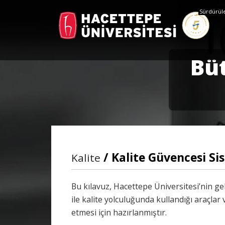
Sürdürüleb
Bü
/ Kalite Güvencesi Si
Kalite
Bu kılavuz, Hacettepe Üniversitesi’nin ge
ile kalite yolculuğunda kullandığı araçlar 
etmesi için hazırlanmıştır.