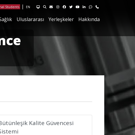
HUYSIS Hacettepe Yönetim Sistemlerini ziyaret edin
Site içi arama sayfasını ziyaret ediniz
Hacettepe Bilgi İşlem E-posta sayfasını ziyaret edin
Instagram sayfamızı ziyaret edin
Facebook sayfamızı ziyaret edin
X sayfamızı ziyaret edin
Youtube sayfamızı ziyaret edin
Linkedin sayfamızı ziyaret edi
Geri Bildirim sayfamızı ziy
İletişim sayfamızı ziya
|
nal Students
EN
Sağlık
Uluslararası
Yerleşkeler
Hakkında
nce
Bütünleşik Kalite Güvencesi
Sistemi