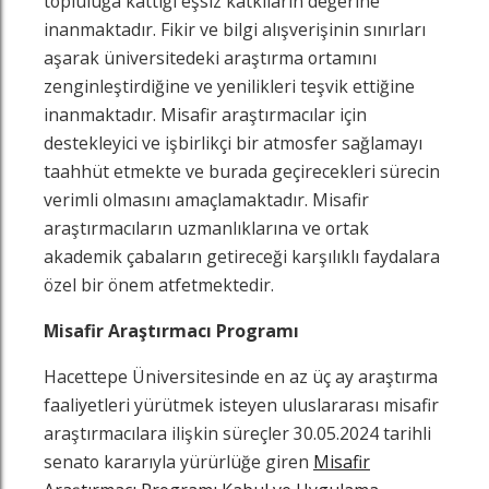
topluluğa kattığı eşsiz katkıların değerine
inanmaktadır. Fikir ve bilgi alışverişinin sınırları
aşarak üniversitedeki araştırma ortamını
zenginleştirdiğine ve yenilikleri teşvik ettiğine
inanmaktadır. Misafir araştırmacılar için
destekleyici ve işbirlikçi bir atmosfer sağlamayı
taahhüt etmekte ve burada geçirecekleri sürecin
verimli olmasını amaçlamaktadır. Misafir
araştırmacıların uzmanlıklarına ve ortak
akademik çabaların getireceği karşılıklı faydalara
özel bir önem atfetmektedir.
z
n
in
famızı ziyaret edin
nkedin sayfamızı ziyaret edin
Misafir Araştırmacı Programı
Hacettepe Üniversitesinde en az üç ay araştırma
faaliyetleri yürütmek isteyen uluslararası misafir
araştırmacılara ilişkin süreçler 30.05.2024 tarihli
senato kararıyla yürürlüğe giren
Misafir