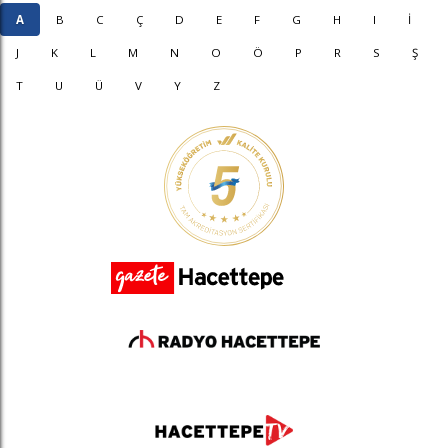
A
B
C
Ç
D
E
F
G
H
I
İ
J
K
L
M
N
O
Ö
P
R
S
Ş
T
U
Ü
V
Y
Z