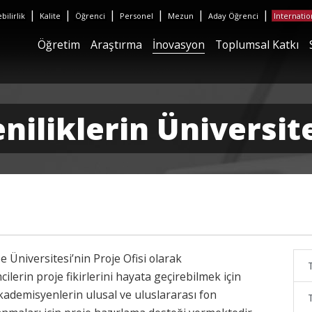
|
|
|
|
|
|
ilirlik
Kalite
Öğrenci
Personel
Mezun
Aday Öğrenci
Internatio
Öğretim
Araştırma
İnovasyon
Toplumsal Katkı
niliklerin Üniversit
 Üniversitesi’nin Proje Ofisi olarak
ilerin proje fikirlerini hayata geçirebilmek için
kademisyenlerin ulusal ve uluslararası fon