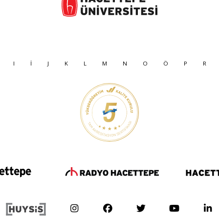
I
İ
J
K
L
M
N
O
Ö
P
R