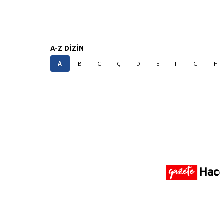
A-Z DİZİN
A
B
C
Ç
D
E
F
G
H