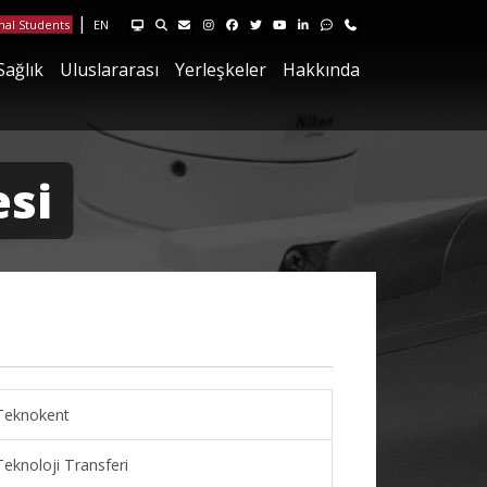
HUYSIS Hacettepe Yönetim Sistemlerini ziyaret edin
Site içi arama sayfasını ziyaret ediniz
Hacettepe Bilgi İşlem E-posta sayfasını ziyaret edin
Instagram sayfamızı ziyaret edin
Facebook sayfamızı ziyaret edin
X sayfamızı ziyaret edin
Youtube sayfamızı ziyaret edin
Linkedin sayfamızı ziyaret edi
Geri Bildirim sayfamızı ziy
İletişim sayfamızı ziya
|
nal Students
EN
Sağlık
Uluslararası
Yerleşkeler
Hakkında
esi
Teknokent
Teknoloji Transferi