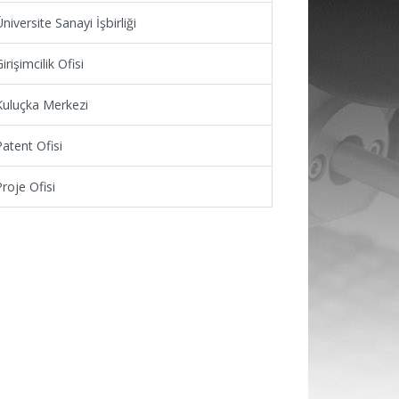
niversite Sanayi İşbirliği
irişimcilik Ofisi
Kuluçka Merkezi
atent Ofisi
roje Ofisi