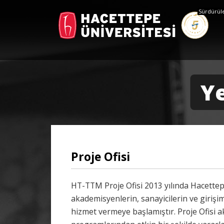
Sürdürüleb
Ye
Proje Ofisi
HT-TTM Proje Ofisi 2013 yılında Hacettepe
akademisyenlerin, sanayicilerin ve girişimc
hizmet vermeye başlamıştır. Proje Ofisi a