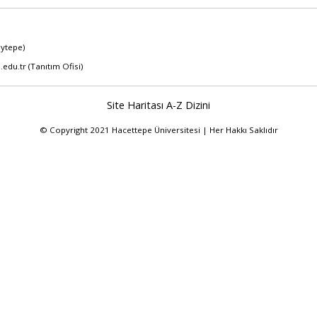
eytepe)
.edu.tr
(Tanıtım Ofisi)
Site Haritası
A-Z Dizini
© Copyright 2021 Hacettepe Üniversitesi | Her Hakkı Saklıdır