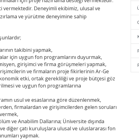
nmaları için proje hazırlama desteği vermektedir.
i vermektedir. Deneyimli ekibimiz, ulusal ve
Ü
azırlama ve yürütme deneyimine sahip
G
şunlardır;
arının takibini yapmak,
P
malar için uygun fon programlarını duyurmak,
emisyen, girişimci ve firma görüşmeleri yapmak,
P
rişimcilerin ve firmaların proje fikirlerinin Ar-Ge
e ekonomik etki, ortak gerekliliği ve proje bütçesi göz
ilmesi ve uygun fon programlarına
gramın usul ve esaslarına göre düzenlenmek,
den, firmalardan ve girişimcilerden gelen soruları
 vermek,
Bölüm ve Anabilim Dallarına; Üniversite dışında
e diğer çatı kuruluşlara ulusal ve uluslararası fon
 sunumları yapmak.