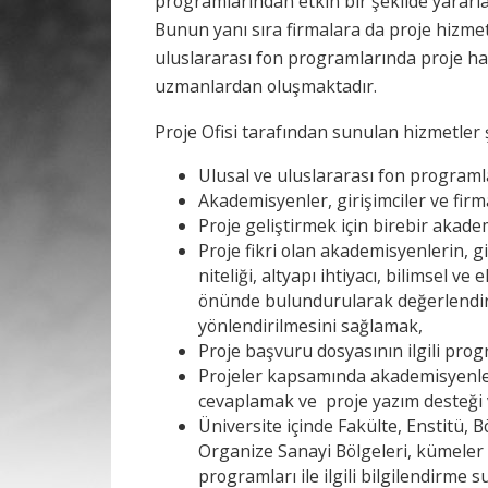
programlarından etkin bir şekilde yararla
Bunun yanı sıra firmalara da proje hizmet
uluslararası fon programlarında proje h
uzmanlardan oluşmaktadır.
Proje Ofisi tarafından sunulan hizmetler 
Ulusal ve uluslararası fon programl
Akademisyenler, girişimciler ve fir
Proje geliştirmek için birebir akad
Proje fikri olan akademisyenlerin, gi
niteliği, altyapı ihtiyacı, bilimsel v
önünde bulundurularak değerlendir
yönlendirilmesini sağlamak,
Proje başvuru dosyasının ilgili pro
Projeler kapsamında akademisyenler
cevaplamak ve proje yazım desteği
Üniversite içinde Fakülte, Enstitü, 
Organize Sanayi Bölgeleri, kümeler v
programları ile ilgili bilgilendirme