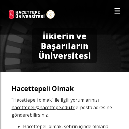
İlklerin ve
Başarıların
Üniversitesi
Hacettepeli Olmak
"Hacettepeli olmak" ile ilgili yorumlarınızı
hacettepeli@hacettepe.edu.tr
e-posta adresine
gönderebilirsiniz.
Hacettepeli olmak, şehrin içinde olmana