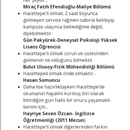
her şeydir...
Miraç Fatih Efendioğlu-Maliye Bölümü
Hacettepe'li olmak; 2 saat boyunca
gelmeyen servise rağmen sabırla bekleyip
kampüse ulaşınca beklediğime değdi,
diyebilmektir.
Gün Pakyürek-Deneysel Psikoloji Yüksek
Lisans Öğrencisi
Hacettepe’li olmak zorun ve üstesinden
gelmenin ne olduğunu bilmektir.
Bulut Ulusoy-Fizik Mühendisliği Bölümü
Hacettepeli olmak önde olmaktır...
Hasan Somuncu
Daha lise hazırlıktayken Hacettepe'de
okumanın hayalini kurmuş biri olarak
bitirdiğim gün haklı bir onuru yaşamaktı
benim için...
Hayriye Seven Özcan- İngilizce
Öğretmenliği (2011 Mezun
)
Hacettepe'li olmak diğerlerinden farkın