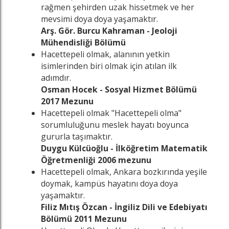
rağmen şehirden uzak hissetmek ve her
mevsimi doya doya yaşamaktır.
Arş. Gör. Burcu Kahraman - Jeoloji
Mühendisliği Bölümü
Hacettepeli olmak, alanının yetkin
isimlerinden biri olmak için atılan ilk
adımdır.
Osman Hocek - Sosyal Hizmet Bölümü
2017 Mezunu
Hacettepeli olmak "Hacettepeli olma"
sorumluluğunu meslek hayatı boyunca
gururla taşımaktır.
z
n
in
famızı ziyaret edin
nkedin sayfamızı ziyaret edin
Duygu Külcüoğlu - İlköğretim Matematik
Öğretmenliği 2006 mezunu
Hacettepeli olmak, Ankara bozkırında yeşile
doymak, kampüs hayatını doya doya
yaşamaktır.
Filiz Mıtış Özcan - İngiliz Dili ve Edebiyatı
Bölümü 2011 Mezunu