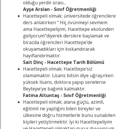
olduğu yerdir orası...
Ayşe Arslan - Sınıf Öğretmenliği
Hacettepeli olmak; üniversitede öğrencilere
ders anlatırken “ Hiç övünmeyi sevmem
ama Hacettepeliyim, Hacettepe ekolünden
geliyorum”diyerek derslere başlamak ve
birazda öğrencileri Hacettepe’de
okuyamadıkları için kıskandırarak
hayıflandırmaktır.
Sait Dinç - Hacettepe Tarih Bölümü
Hacettepeli olmak; Hacettepe'siz
olamamaktır. Lisans bitsin diye uğraşırken
yüksek lisans, doktora yapıp senelerce
Beytepe'ye bağımlı kalmaktır.
Fatma Altuntaş - Sınıf Öğretmenliği
Hacettepeli olmak; alana güçlü, azimli,
eğitimli ne yaptığını bilen bireyler ve
ülkesine doğru hizmetlerle bunu sunabilen
kişileri yetiştirmektir. İyi ki Hacettepeliyim
ve Hacettepeli olmaktan gurur duyuyorum.