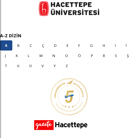
A-Z DİZİN
A
B
C
Ç
D
E
F
G
H
I
İ
J
K
L
M
N
O
Ö
P
R
S
Ş
T
U
Ü
V
Y
Z