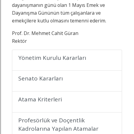
dayanışmanın günü olan 1 Mayıs Emek ve
Dayanışma Gününün tüm çalışanlara ve
emekçilere kutlu olmasını temenni ederim.
Prof. Dr. Mehmet Cahit Güran
Rektör
Yönetim Kurulu Kararları
Senato Kararları
z
n
in
famızı ziyaret edin
nkedin sayfamızı ziyaret edin
Atama Kriterleri
Profesörlük ve Doçentlik
Kadrolarına Yapılan Atamalar