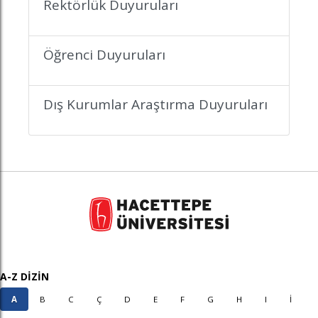
Rektörlük Duyuruları
Öğrenci Duyuruları
Dış Kurumlar Araştırma Duyuruları
A-Z DİZİN
A
B
C
Ç
D
E
F
G
H
I
İ