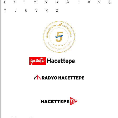
J
K
L
M
N
O
Ö
P
R
S
Ş
T
U
Ü
V
Y
Z