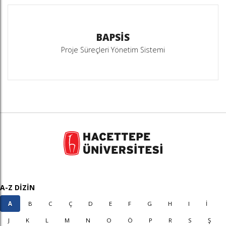
BAPSİS
Proje Süreçleri Yönetim Sistemi
A-Z DİZİN
A
B
C
Ç
D
E
F
G
H
I
İ
J
K
L
M
N
O
Ö
P
R
S
Ş