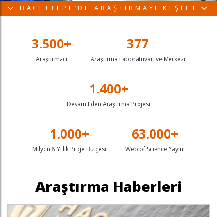
HACETTEPE’DE ARAŞTIRMAYI KEŞFET
3.500+
377
Araştırmacı
Araştırma Laboratuvarı ve Merkezi
1.400+
Devam Eden Araştırma Projesi
1.000+
63.000+
z
n
in
famızı ziyaret edin
nkedin sayfamızı ziyaret edin
Milyon ₺ Yıllık Proje Bütçesi
Web of Science Yayını
Araştırma Haberleri