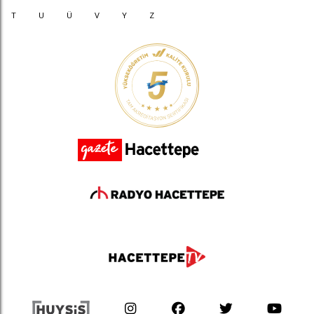
T
U
Ü
V
Y
Z