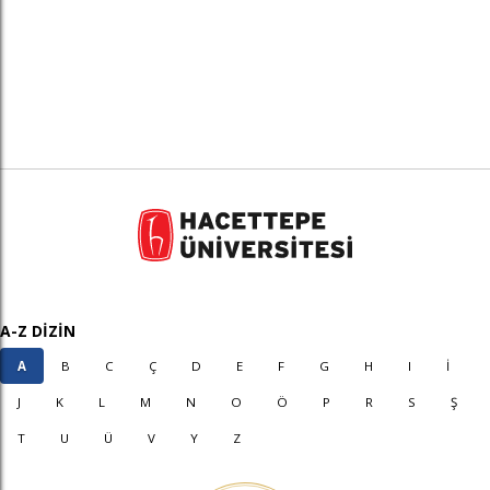
A-Z DİZİN
A
B
C
Ç
D
E
F
G
H
I
İ
J
K
L
M
N
O
Ö
P
R
S
Ş
T
U
Ü
V
Y
Z